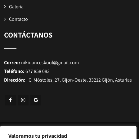
Galería
Contacto
CONTÁCTANOS
Correo:
nikidanceskool@gmail.com
Teléfono:
677 858 083
Dirección:
: C. Móstoles, 27, Gijon-Oeste, 33212 Gijón, Asturias
© Copyright 2025 | Niki Dance Skool |
Escuela de danzas
Valoramos tu privacidad